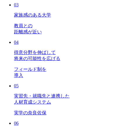
03
家族感のある大学
教員との
距離感が近い
04
得意分野を伸ばして
将来の可能性を広げる
フィールド制を
導入
05
実習先・就職先と連携した
人材育成システム
実学の奈良佐保
06