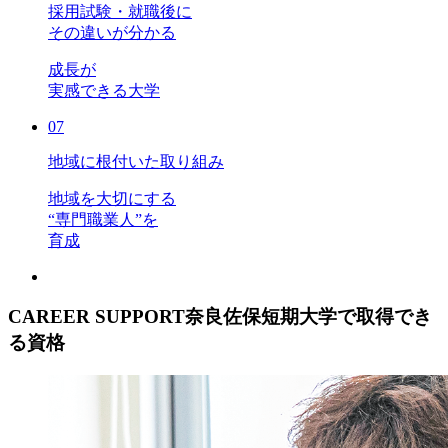
採用試験・就職後に
その違いが分かる
成長が
実感できる大学
07
地域に根付いた取り組み
地域を大切にする
“専門職業人”を
育成
CAREER SUPPORT
奈良佐保短期大学で取得でき
る資格