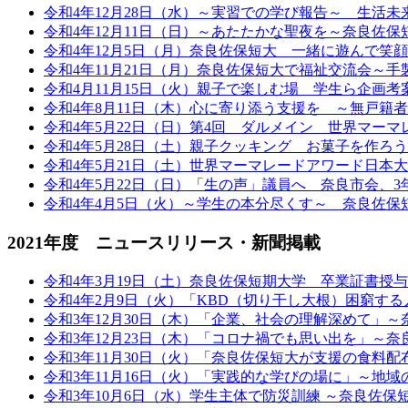
令和4年12月28日（水）～実習での学び報告～ 生活
令和4年12月11日（日）～あたたかな聖夜を～奈良佐
令和4年12月5日（月）奈良佐保短大 一緒に遊んで
令和4年11月21日（月）奈良佐保短大で福祉交流会～
令和4月11月15日（火）親子で楽しむ場 学生ら企画
令和4年8月11日（木）心に寄り添う支援を ～無戸籍
令和4年5月22日（日）第4回 ダルメイン 世界マー
令和4年5月28日（土）親子クッキング お菓子を作
令和4年5月21日（土）世界マーマレードアワード日本
令和4年5月22日（日）「生の声」議員へ 奈良市会、
令和4年4月5日（火）～学生の本分尽くす～ 奈良佐
2021年度 ニュースリリース・新聞掲載
令和4年3月19日（土）奈良佐保短期大学 卒業証書授
令和4年2月9日（火）「KBD（切り干し大根）困窮す
令和3年12月30日（木）「企業、社会の理解深めて」
令和3年12月23日（木）「コロナ禍でも思い出を」～
令和3年11月30日（火）「奈良佐保短大が支援の食料
令和3年11月16日（火）「実践的な学びの場に」～地
令和3年10月6日（水）学生主体で防災訓練 ～奈良佐保