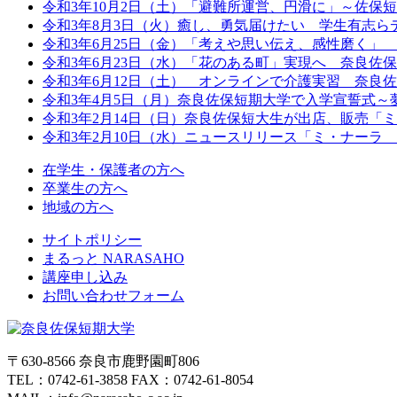
令和3年10月2日（土）「避難所運営、円滑に」～佐保
令和3年8月3日（火）癒し、勇気届けたい 学生有志
令和3年6月25日（金）「考えや思い伝え、感性磨く
令和3年6月23日（水）「花のある町」実現へ 奈良佐
令和3年6月12日（土） オンラインで介護実習 奈良
令和3年4月5日（月）奈良佐保短期大学で入学宣誓式
令和3年2月14日（日）奈良佐保短大生が出店、販売
令和3年2月10日（水）ニュースリリース「ミ・ナー
在学生・保護者の方へ
卒業生の方へ
地域の方へ
サイトポリシー
まるっと NARASAHO
講座申し込み
お問い合わせフォーム
〒630-8566 奈良市鹿野園町806
TEL：0742-61-3858 FAX：0742-61-8054