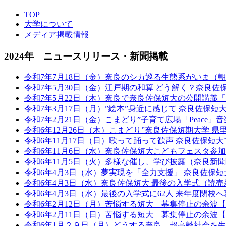
TOP
大学について
メディア掲載情報
2024年 ニュースリリース・新聞掲載
令和7年7月18日（金）奈良のシカ巡る生態系がいま（
令和7年5月30日（金）江戸期の和算 どう解く？奈良
令和7年5月22日（木）奈良で奈良佐保短大の公開講義
令和7年3月17日（月）”絵本”身近に感じて 奈良佐保
令和7年2月21日（金）こまどり”子育て広場「Peace」
令和6年12月26日（木）こまどり”奈良佐保短期大学 
令和6年11月17日（日）歌って踊って歓声 奈良佐保
令和6年11月6日（水）奈良佐保短大こどもフェスタ参
令和6年11月5日（火）多様な催し、学び披露（奈良新
令和6年4月3日（水）夢実現を「全力支援」 奈良佐保
令和6年4月3日（水）奈良佐保短大 最後の入学式（読
令和6年4月3日（水）最後の入学式に62人 来年度閉
令和6年2月12日（月）苦悩する短大 募集停止の余波
令和6年2月11日（日）苦悩する短大 募集停止の余波
令和6年1月２９日（月）どうする奈良 超高齢社会を