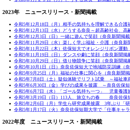
2023年 ニュースリリース・新聞掲載
令和5年12月18日（月）相手の気持ちを理解できる介
令和5年12月13日（水）どうする奈良～超高齢社会、
令和5年12月3日（日）一緒に遊んで笑顔（奈良新聞掲
令和5年11月29日（水）楽しく学ぶ福祉・介護（奈良新
令和5年11月22日（木）佐保短大でオレンジリボン運
令和5年11月19日（日）ダンスや劇に笑顔（奈良新聞掲
令和5年10月29日（日）借り物競争に笑顔（奈良新聞掲
令和5年10月1日（日）奈良佐保短大で地域防災訓練（
令和5年9月25日（月）福祉の仕事に関心を（奈良新聞
令和5年7月8日（土）疑似体験でリフト試乗 ～福祉車
令和5年6月30日（金）学びの成果を披露 ～奈良佐保
令和5年6月7日（水）「ゴール気持ち一つ」 児童養護
令和5年3月19日（日）113人、旅立ちの春 奈良佐
令和5年2月6日（月）学生ら研究成果披露 3年ぶり「
令和5年1月17日（火）奈良佐保短期大学で「仕事キャ
2022年度 ニュースリリース・新聞掲載