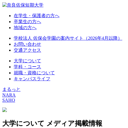
在学生・保護者の方へ
卒業生の方へ
地域の方へ
学校法人 佐保会学園の案内サイト（2026年4月以降）
お問い合わせ
交通アクセス
大学について
学科・コース
就職・資格について
キャンパスライフ
まるっと
NARA
SAHO
大学について
メディア掲載情報