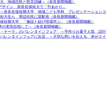
短大、地域住民と防災訓練～（奈良新聞掲載）
らデザイン 奈良佐保短大で「竹あかり」
」 ～奈良佐保短期大学 地域こども学科 プレゼンテーション
保短大生ら 周辺住民に苗配布（奈良新聞掲載）
佐保短期大学 「施設と結び現場学ぶ」（奈良新聞掲載）
～夢の実現目指して～（奈良新聞掲載）
「ミ・ナーラ」のバレンタインフェア ～手作りお菓子人気 試
ラ バレンタインフェアに出店」～大切な想いを伝える、幸せス