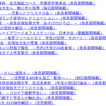
未来科 生活福祉コース 卒業研究発表会（奈良新聞掲載）
保短大生ら 飾り作り指導（毎日新聞掲載）
笑顔 ～児童らとクリスマス会～（奈良新聞掲載）
手製ランチ提供やレクリエーション～（奈良新聞掲載）
考案 ～奈良佐保短期大学「あそびのひろば」～（奈良新聞掲載
者の現状を解説～（奈良新聞掲載）
マレードアワード＆フェスティバル 日本大会（愛媛新聞掲載）
ろう ～食育フィールドゼミ 学生が説明 サポート～（奈良新
大会 佐保短大生が受賞（奈良新聞掲載）
3年ぶり対面で報告 ～市内3大学の34名参加～（奈良新聞掲載）
保短大で入学宣誓式（奈良新聞掲載）
与～さらに成長を～（奈良新聞掲載）
る人に ～活用探る400本を加工・配布へ～」（朝日新聞掲載）
～奈良佐保短期大学 生活未来科 1年生が就活討論会～（奈良
奈良佐保短大でクリスマス会～（奈良新聞掲載）
配布」～コロナで困窮学生に～（奈良新聞掲載）
域の親子と学生らが触れ合い（奈良新聞掲載）
短大 AED操作解説～（読売新聞）