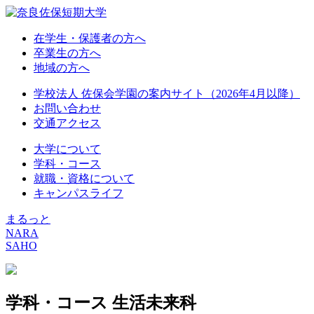
在学生・保護者の方へ
卒業生の方へ
地域の方へ
学校法人 佐保会学園の案内サイト（2026年4月以降）
お問い合わせ
交通アクセス
大学について
学科・コース
就職・資格について
キャンパスライフ
まるっと
NARA
SAHO
学科・コース
生活未来科